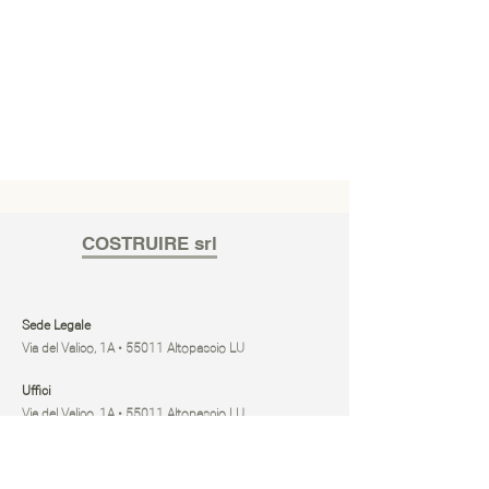
COSTRUIRE srl
Sede Legale
Via del Valico, 1A • 55011 Altopascio LU
Uffici
Via del Valico, 1A • 55011 Altopascio LU
Magazzino, deposito mezzi e unità locale
Via dell’Anguillara, 16 • 51017 Pescia PT