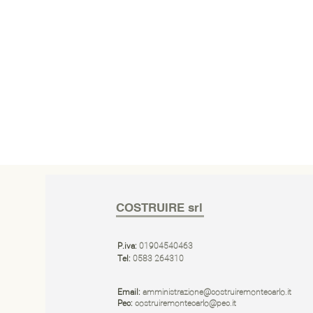
COSTRUIRE srl
P.iva:
01904540463
Tel:
0583 264310
Email:
amministrazione@costruiremontecarlo.it
Pec:
costruiremontecarlo@pec.it