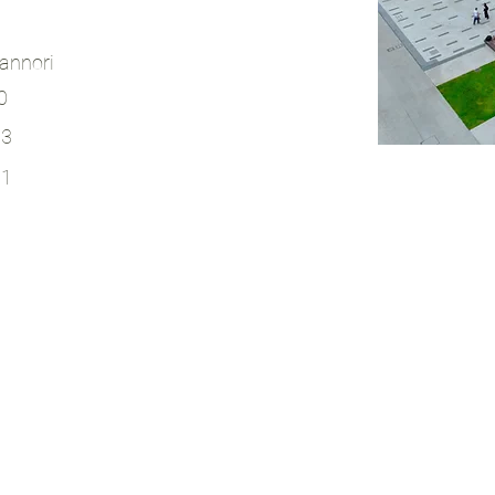
annori
0
03
01