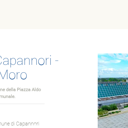
Lavora con noi
Chi siamo
Ambiente
Lavorazioni
apannori -
 Moro
ione della Piazza Aldo
omunale.
une di Capannori