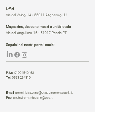
Uffici
Via del Valico, 1A • 55011 Altopascio LU
Magazzino, deposito mezzi e unità locale
Via dell’Anguillara, 16 • 51017 Pescia PT
Seguici nei nostri portali social:
P.iva:
01904540463
Tel:
0583 264310
Email:
amministrazione@costruiremontecarlo.it
Pec:
costruiremontecarlo@pec.it
Azienda